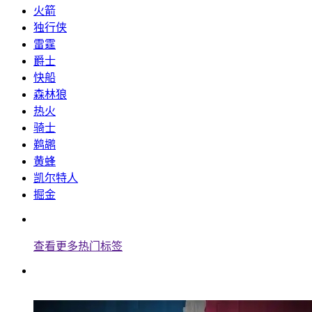
火箭
独行侠
雷霆
爵士
快船
森林狼
热火
骑士
鹈鹕
黄蜂
凯尔特人
掘金
查看更多热门标签