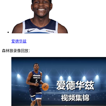
爱德华兹
森林狼录像回放：