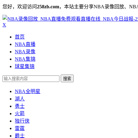
您好，欢迎访问
258zb.com
，本站主要分享NBA录像回放、NB
X
首页
NBA直播
NBA录像
NBA集锦
球星集锦
搜索
NBA全明星
湖人
勇士
火箭
独行侠
雷霆
爵士