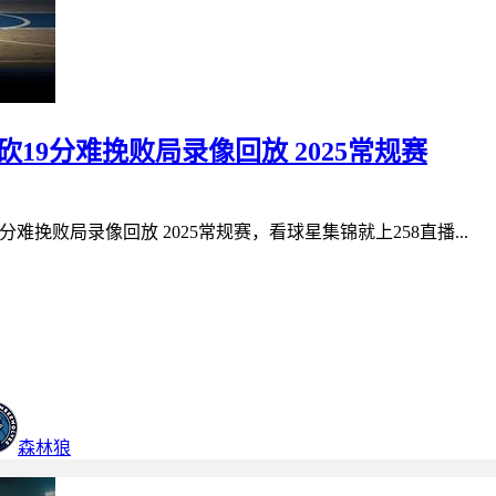
1空砍19分难挽败局录像回放 2025常规赛
9分难挽败局录像回放 2025常规赛，看球星集锦就上258直播...
森林狼