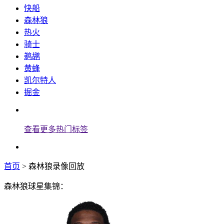
快船
森林狼
热火
骑士
鹈鹕
黄蜂
凯尔特人
掘金
查看更多热门标签
首页
> 森林狼录像回放
森林狼球星集锦：