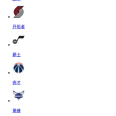
开拓者
爵士
奇才
黄蜂