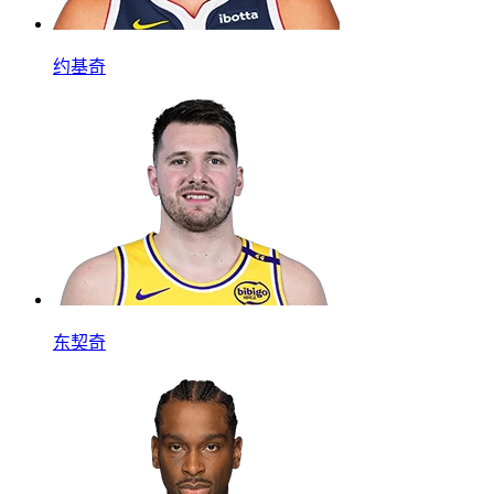
约基奇
东契奇