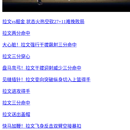
拉文vs掘金 状态火热空砍27+11难挽败局
拉文两分命中
大心脏！拉文强行干拔飙射三分命中
拉文三分穿心
盘马弯弓！拉文干拔迎射威少三分命中
见缝插针！拉文变向突破纵身切入上篮得手
拉文进攻得手
拉文三分命中
拉文送出盖帽
快马加鞭！拉文飞身反击双臂空接暴扣