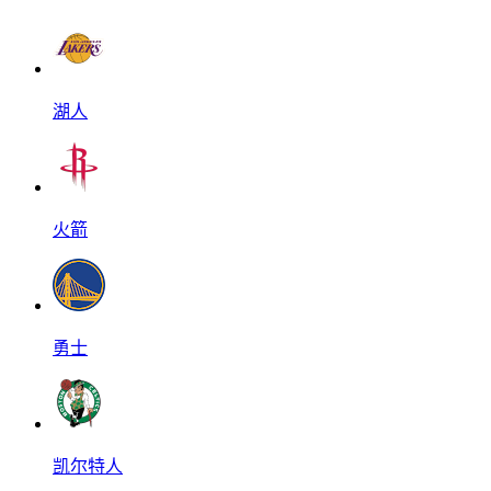
湖人
火箭
勇士
凯尔特人