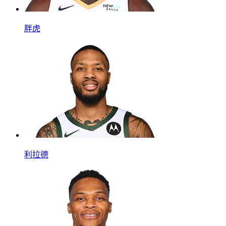
胖虎
利拉德