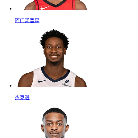
阿门汤普森
杰克逊