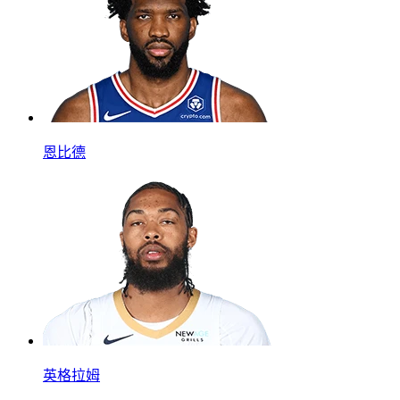
恩比德
英格拉姆