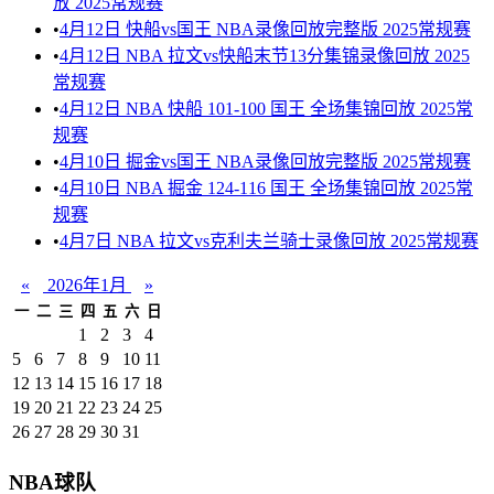
放 2025常规赛
•
4月12日 快船vs国王 NBA录像回放完整版 2025常规赛
•
4月12日 NBA 拉文vs快船末节13分集锦录像回放 2025
常规赛
•
4月12日 NBA 快船 101-100 国王 全场集锦回放 2025常
规赛
•
4月10日 掘金vs国王 NBA录像回放完整版 2025常规赛
•
4月10日 NBA 掘金 124-116 国王 全场集锦回放 2025常
规赛
•
4月7日 NBA 拉文vs克利夫兰骑士录像回放 2025常规赛
«
2026年1月
»
一
二
三
四
五
六
日
1
2
3
4
5
6
7
8
9
10
11
12
13
14
15
16
17
18
19
20
21
22
23
24
25
26
27
28
29
30
31
NBA球队