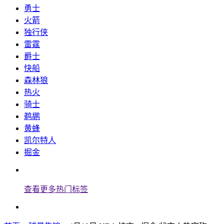
勇士
火箭
独行侠
雷霆
爵士
快船
森林狼
热火
骑士
鹈鹕
黄蜂
凯尔特人
掘金
查看更多热门标签