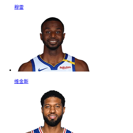
穆雷
维金斯