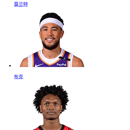
莫兰特
布克