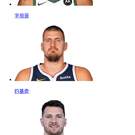
字母哥
约基奇