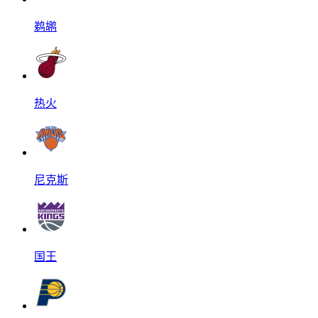
鹈鹕
热火
尼克斯
国王