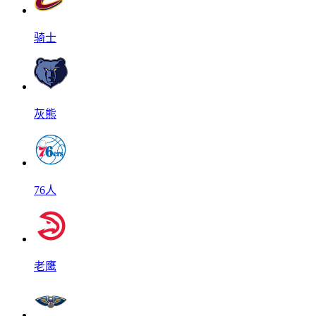
骑士
灰熊
76人
老鹰