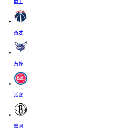
爵士
奇才
黄蜂
活塞
篮网