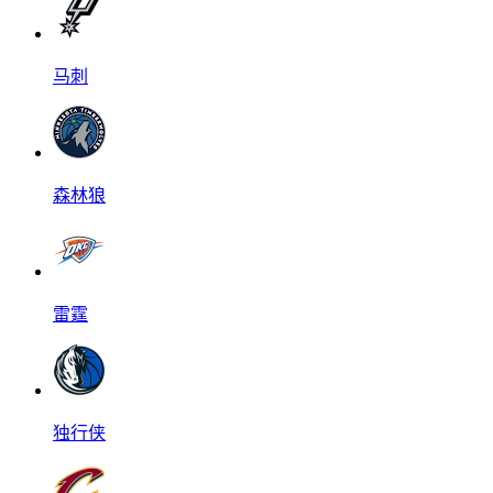
马刺
森林狼
雷霆
独行侠