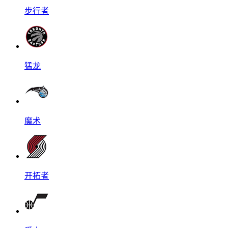
步行者
猛龙
魔术
开拓者