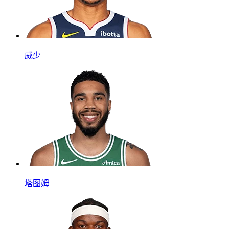
威少
塔图姆