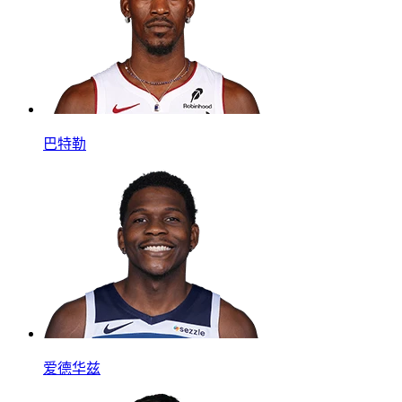
巴特勒
爱德华兹