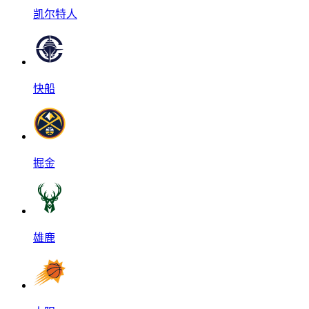
凯尔特人
快船
掘金
雄鹿