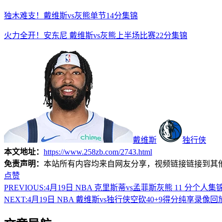
独木难支！戴维斯vs灰熊单节14分集锦
火力全开！安东尼 戴维斯vs灰熊上半场比赛22分集锦
戴维斯
独行侠
本文地址：
https://www.258zb.com/2743.html
免责声明：
本站所有内容均来自网友分享，视频链接链接到其
点赞
PREVIOUS:
4月19日 NBA 克里斯蒂vs孟菲斯灰熊 11 分个人集
NEXT:
4月19日 NBA 戴维斯vs独行侠空砍40+9得分纯享录像回放