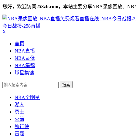
您好，欢迎访问
258zb.com
，本站主要分享NBA录像回放、NB
今日战报-258直播
X
首页
NBA直播
NBA录像
NBA集锦
球星集锦
搜索
NBA全明星
湖人
勇士
火箭
独行侠
雷霆