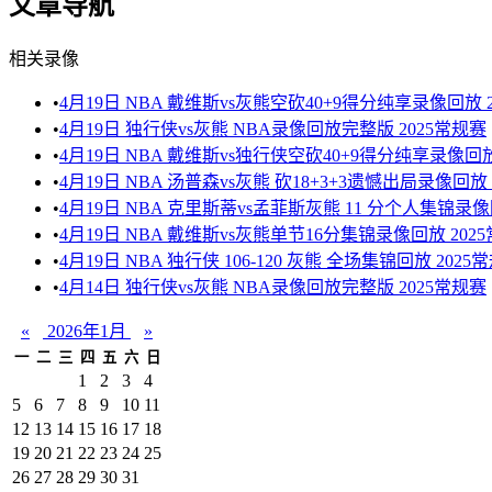
文章导航
相关录像
•
4月19日 NBA 戴维斯vs灰熊空砍40+9得分纯享录像回放 
•
4月19日 独行侠vs灰熊 NBA录像回放完整版 2025常规赛
•
4月19日 NBA 戴维斯vs独行侠空砍40+9得分纯享录像回放
•
4月19日 NBA 汤普森vs灰熊 砍18+3+3遗憾出局录像回放 
•
4月19日 NBA 克里斯蒂vs孟菲斯灰熊 11 分个人集锦录像
•
4月19日 NBA 戴维斯vs灰熊单节16分集锦录像回放 202
•
4月19日 NBA 独行侠 106-120 灰熊 全场集锦回放 2025
•
4月14日 独行侠vs灰熊 NBA录像回放完整版 2025常规赛
«
2026年1月
»
一
二
三
四
五
六
日
1
2
3
4
5
6
7
8
9
10
11
12
13
14
15
16
17
18
19
20
21
22
23
24
25
26
27
28
29
30
31