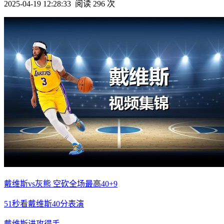
2025-04-19 12:28:33
阅读 296 次
戴维斯vs灰熊 空砍全场最高40+9
51秒看戴维斯40分表演
戴维斯进攻得手