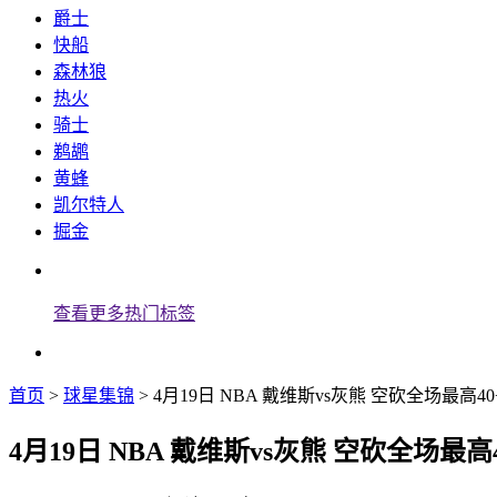
爵士
快船
森林狼
热火
骑士
鹈鹕
黄蜂
凯尔特人
掘金
查看更多热门标签
首页
>
球星集锦
> 4月19日 NBA 戴维斯vs灰熊 空砍全场最高40
4月19日 NBA 戴维斯vs灰熊 空砍全场最高