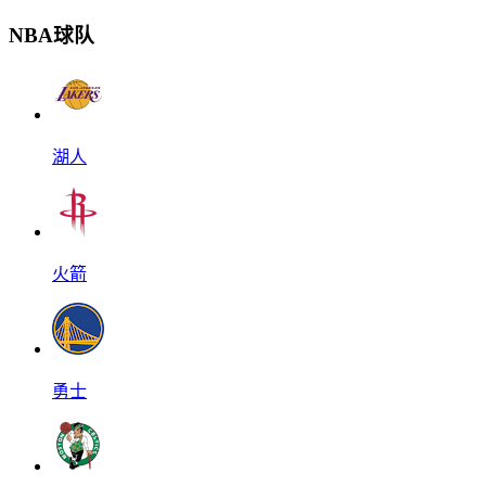
NBA球队
湖人
火箭
勇士