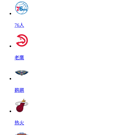
76人
老鹰
鹈鹕
热火