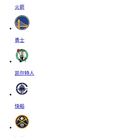
火箭
勇士
凯尔特人
快船