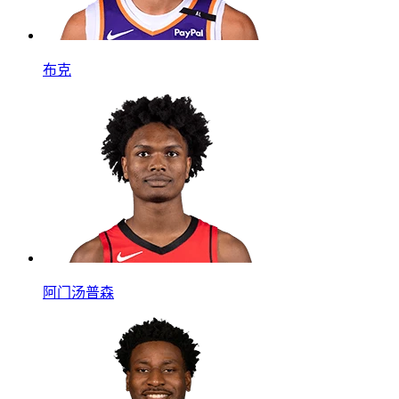
布克
阿门汤普森