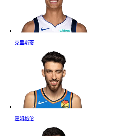
克里斯蒂
霍姆格伦