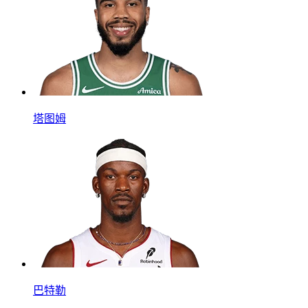
塔图姆
巴特勒