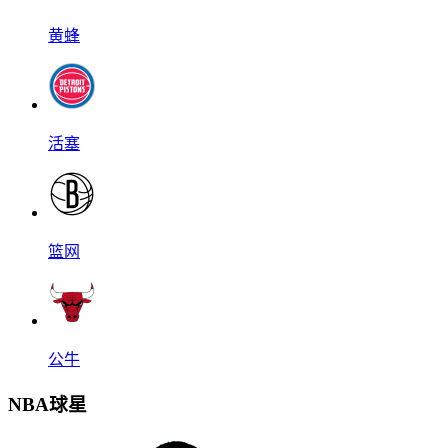
黄蜂
活塞
篮网
公牛
NBA球星