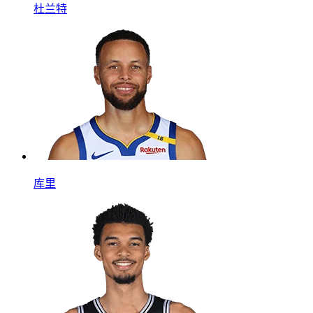
杜兰特
库里