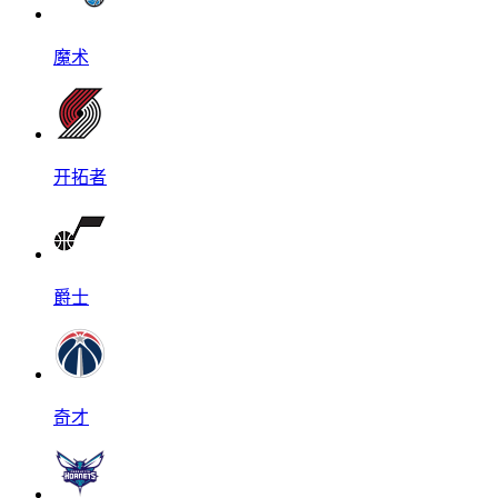
魔术
开拓者
爵士
奇才