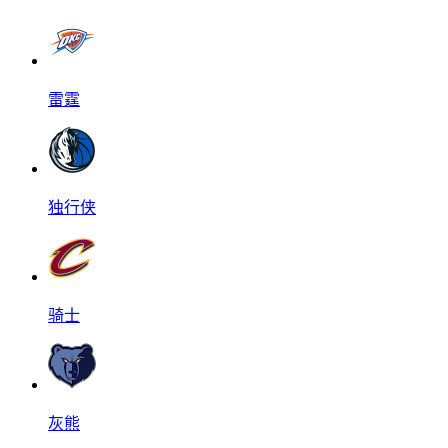
雷霆
独行侠
骑士
灰熊