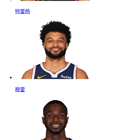
特雷杨
穆雷