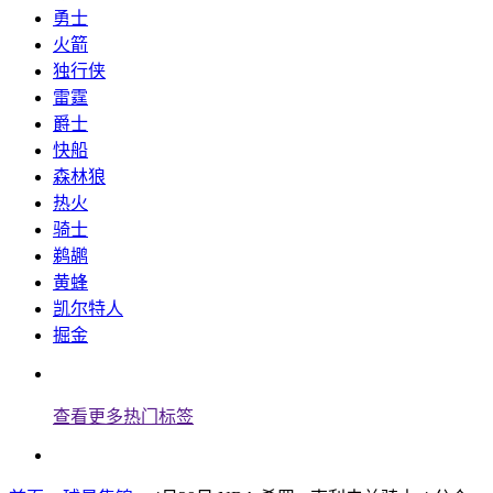
勇士
火箭
独行侠
雷霆
爵士
快船
森林狼
热火
骑士
鹈鹕
黄蜂
凯尔特人
掘金
查看更多热门标签