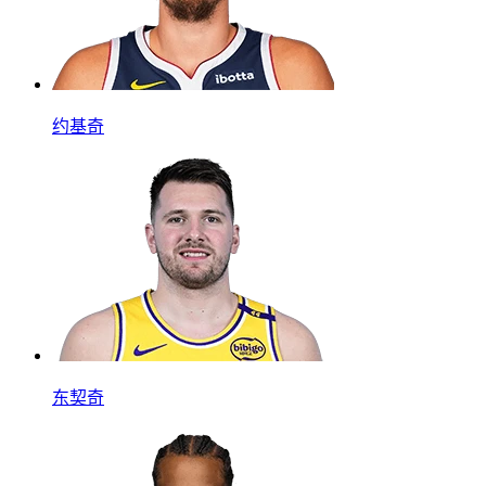
约基奇
东契奇