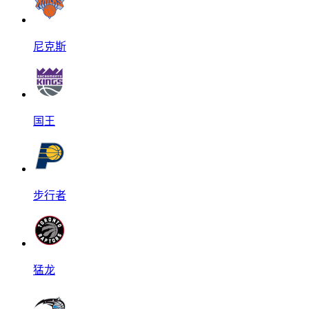
尼克斯
国王
步行者
猛龙