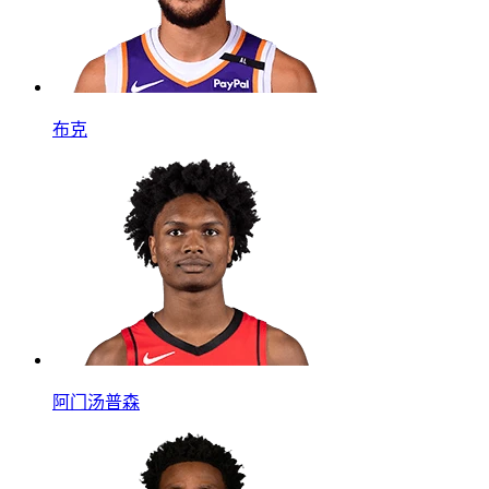
布克
阿门汤普森