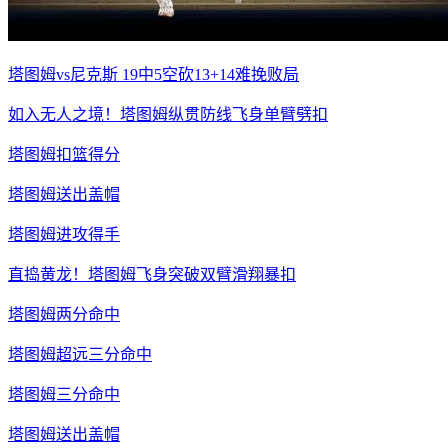
塔图姆vs尼克斯 19中5空砍13+14难挽败局
如入无人之境！塔图姆纵贯防线飞身单臂劈扣
塔图姆扣篮得分
塔图姆送出盖帽
塔图姆进攻得手
直捣黄龙！塔图姆飞身突破双臂滑翔暴扣
塔图姆两分命中
塔图姆超远三分命中
塔图姆三分命中
塔图姆送出盖帽