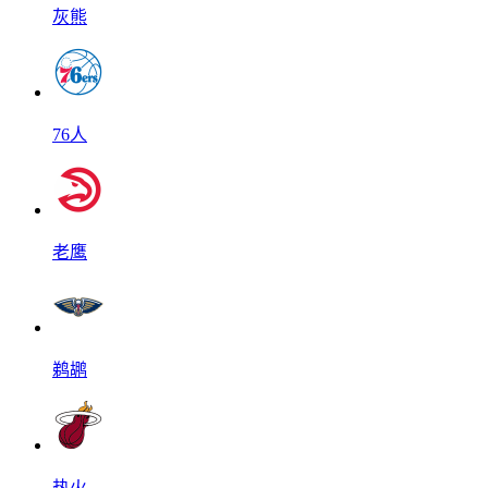
灰熊
76人
老鹰
鹈鹕
热火