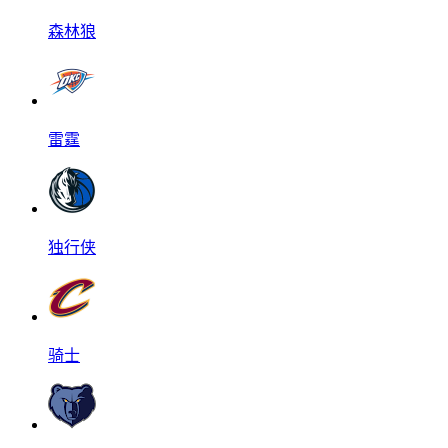
森林狼
雷霆
独行侠
骑士