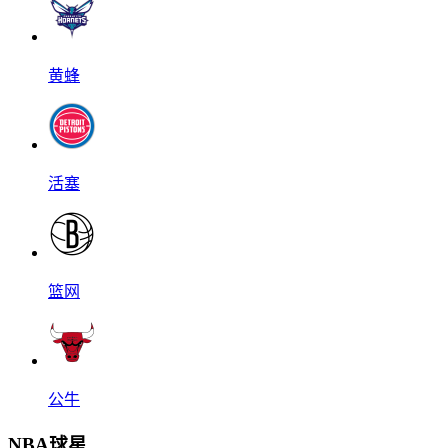
黄蜂
活塞
篮网
公牛
NBA球星