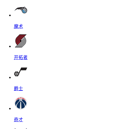
魔术
开拓者
爵士
奇才