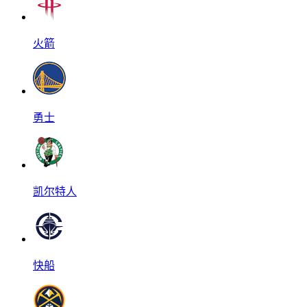
火箭
勇士
凯尔特人
快船