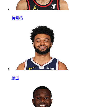
特雷杨
穆雷