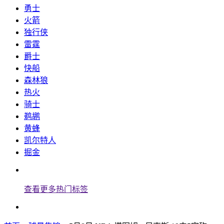
勇士
火箭
独行侠
雷霆
爵士
快船
森林狼
热火
骑士
鹈鹕
黄蜂
凯尔特人
掘金
查看更多热门标签