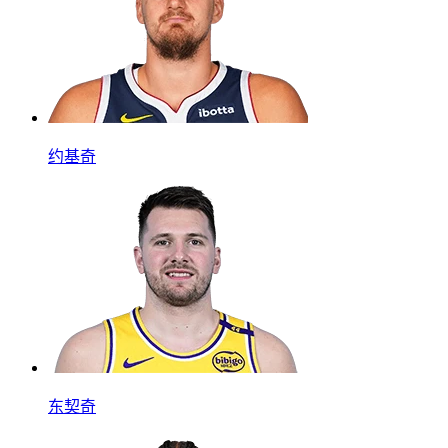
约基奇
东契奇