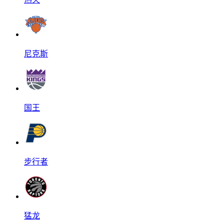
尼克斯
国王
步行者
猛龙