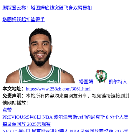
脚踩登云梯！塔图姆底线突破飞身双臂暴扣
塔图姆跃起扣篮得手
塔图姆
凯尔特人
本文地址：
https://www.258zb.com/3061.html
免责声明：
本站所有内容均来自网友分享，视频链接链接到其
他网站播放！
点赞
PREVIOUS:
5月8日 NBA 波尔津吉斯vs纽约尼克斯 8 分个人集
锦录像回放 2025常规赛
NEXT:
5月8日 尼克斯vs凯尔特人 NBA录像回放完整版 2025常