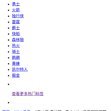
勇士
火箭
独行侠
雷霆
爵士
快船
森林狼
热火
骑士
鹈鹕
黄蜂
凯尔特人
掘金
查看更多热门标签