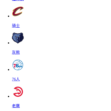
骑士
灰熊
76人
老鹰