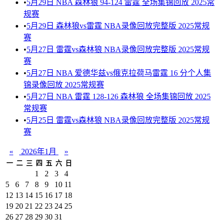
•
5月29日 NBA 森林狼 94-124 雷霆 全场集锦回放 2025常
规赛
•
5月29日 森林狼vs雷霆 NBA录像回放完整版 2025常规
赛
•
5月27日 雷霆vs森林狼 NBA录像回放完整版 2025常规
赛
•
5月27日 NBA 爱德华兹vs俄克拉荷马雷霆 16 分个人集
锦录像回放 2025常规赛
•
5月27日 NBA 雷霆 128-126 森林狼 全场集锦回放 2025
常规赛
•
5月25日 雷霆vs森林狼 NBA录像回放完整版 2025常规
赛
«
2026年1月
»
一
二
三
四
五
六
日
1
2
3
4
5
6
7
8
9
10
11
12
13
14
15
16
17
18
19
20
21
22
23
24
25
26
27
28
29
30
31