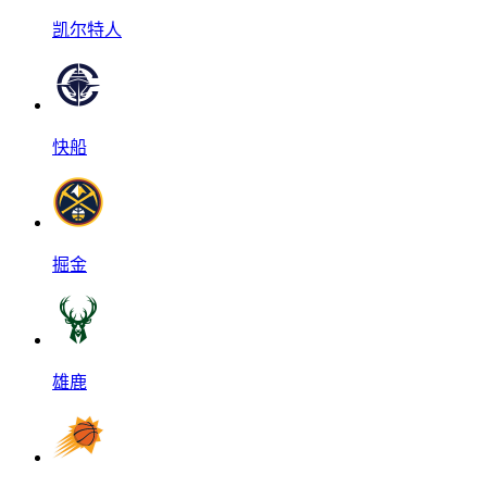
凯尔特人
快船
掘金
雄鹿