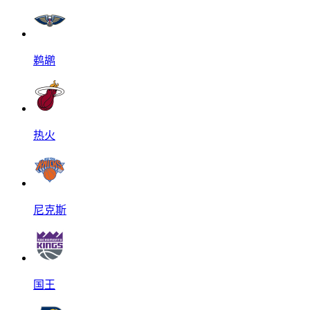
鹈鹕
热火
尼克斯
国王