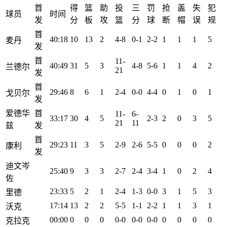
首
得
篮
助
投
三
罚
抢
盖
失
犯
球员
时间
发
分
板
攻
篮
分
球
断
帽
误
规
首
40:18
10
13
2
4-8
0-1
2-2
1
1
1
5
麦丹
发
首
11-
40:49
31
5
3
4-8
5-6
1
1
4
2
兰德尔
21
发
首
29:46
8
6
1
2-4
0-0
4-4
0
1
0
1
戈贝尔
发
爱德华
首
11-
6-
33:17
30
4
5
2-3
2
0
3
5
21
11
兹
发
首
29:23
11
3
5
2-9
2-6
5-5
0
0
0
2
康利
发
迪文岑
25:40
9
3
3
2-7
2-4
3-4
1
0
2
4
佐
23:33
5
2
1
2-4
1-3
0-0
3
1
5
3
里德
17:14
13
2
2
5-5
1-1
2-2
1
1
3
1
沃克
00:00
0
0
0
0-0
0-0
0-0
0
0
0
0
克拉克