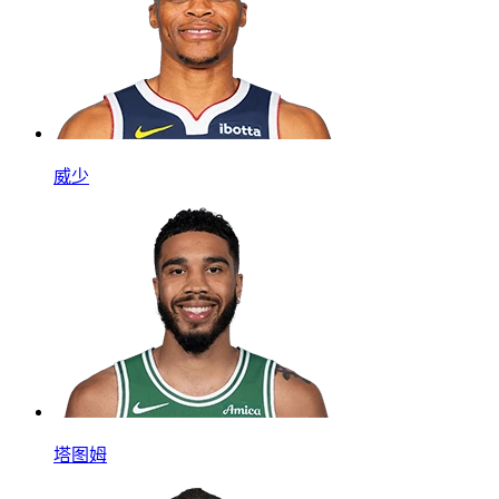
威少
塔图姆