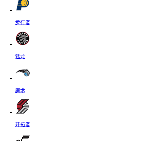
步行者
猛龙
魔术
开拓者