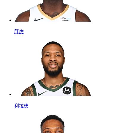
胖虎
利拉德