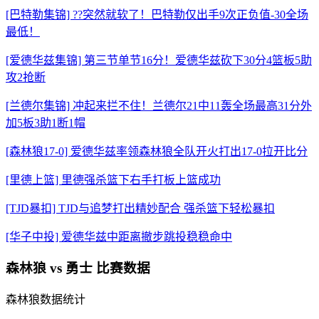
[巴特勒集锦] ??突然就软了！巴特勒仅出手9次正负值-30全场
最低！
[爱德华兹集锦] 第三节单节16分！爱德华兹砍下30分4篮板5助
攻2抢断
[兰德尔集锦] 冲起来拦不住！兰德尔21中11轰全场最高31分外
加5板3助1断1帽
[森林狼17-0] 爱德华兹率领森林狼全队开火打出17-0拉开比分
[里德上篮] 里德强杀篮下右手打板上篮成功
[TJD暴扣] TJD与追梦打出精妙配合 强杀篮下轻松暴扣
[华子中投] 爱德华兹中距离撤步跳投稳稳命中
森林狼 vs 勇士 比赛数据
森林狼数据统计