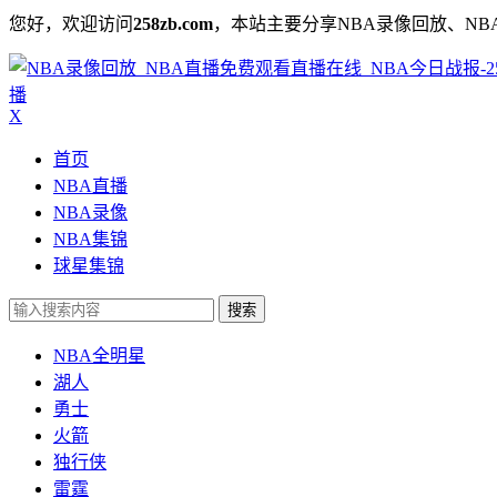
您好，欢迎访问
258zb.com
，本站主要分享NBA录像回放、NB
播
X
首页
NBA直播
NBA录像
NBA集锦
球星集锦
搜索
NBA全明星
湖人
勇士
火箭
独行侠
雷霆