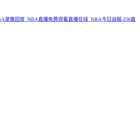
BA录像回放_NBA直播免费观看直播在线_NBA今日战报-258直