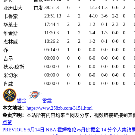
38:51
31
6
7
12-23
1-3
6-6
2
亚历山大
首发
23:51
13
4
2
4-10
3-6
2-2
0
卡鲁索
17:44
4
2
2
1-2
0-1
2-3
2
华莱士
11:20
3
1
2
1-4
1-3
0-0
0
维金斯
10:26
2
2
2
1-2
0-1
0-0
0
杰林威
05:14
0
1
0
0-0
0-0
0-0
0
乔
00:00
0
0
0
0-0
0-0
0-0
0
吉昂
00:00
0
0
0
0-0
0-0
0-0
0
狄龙-琼斯
00:00
0
0
0
0-0
0-0
0-0
0
米切尔
00:00
0
0
0
0-0
0-0
0-0
0
肯威
掘金
雷霆
本文地址：
https://www.258zb.com/3151.html
免责声明：
本站所有内容均来自网友分享，视频链接链接到其
点赞
PREVIOUS:
5月14日 NBA 霍姆格伦vs丹佛掘金 14 分个人集锦