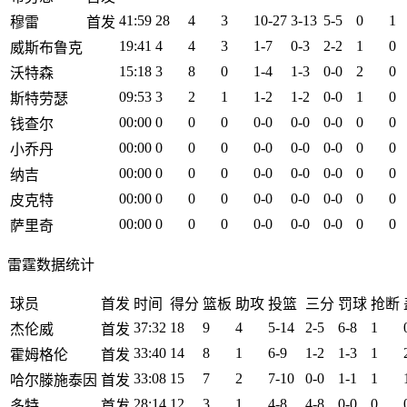
41:59
28
4
3
10-27
3-13
5-5
0
1
穆雷
首发
19:41
4
4
3
1-7
0-3
2-2
1
0
威斯布鲁克
15:18
3
8
0
1-4
1-3
0-0
2
0
沃特森
09:53
3
2
1
1-2
1-2
0-0
1
0
斯特劳瑟
00:00
0
0
0
0-0
0-0
0-0
0
0
钱查尔
00:00
0
0
0
0-0
0-0
0-0
0
0
小乔丹
00:00
0
0
0
0-0
0-0
0-0
0
0
纳吉
00:00
0
0
0
0-0
0-0
0-0
0
0
皮克特
00:00
0
0
0
0-0
0-0
0-0
0
0
萨里奇
雷霆数据统计
球员
首发
时间
得分
篮板
助攻
投篮
三分
罚球
抢断
37:32
18
9
4
5-14
2-5
6-8
1
杰伦威
首发
33:40
14
8
1
6-9
1-2
1-3
1
霍姆格伦
首发
33:08
15
7
2
7-10
0-0
1-1
1
哈尔滕施泰因
首发
28:14
12
3
1
4-8
4-8
0-0
0
多特
首发