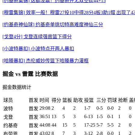
[约基奇集锦] 这都没赢！约基奇开无双空砍44+15
[穆雷集锦] 效率一般！穆雷27投10中得28分4板3助1帽 出现了
[约基奇神仙球] 约基奇单挑切特高难度神仙三分
[戈登4分] 戈登连续强凿篮下得分
[小波特暴扣] 小波特点开两人暴扣
[哈滕暴扣] 杰伦威妙传篮下哈滕暴力灌框
掘金 vs 雷霆 比赛数据
掘金数据统计
球员
首发
时间
得分
篮板
助攻
投篮
三分
罚球
抢断
盖
29:08
2
4
2
1-7
0-5
0-0
2
0
波特
首发
36:51
13
5
3
6-13
1-5
0-1
1
0
戈登
首发
44:08
44
15
5
17-25
5-7
5-5
2
0
约基奇
首发
43:02
8
7
3
3-12
2-8
0-0
1
2
布劳恩
首发