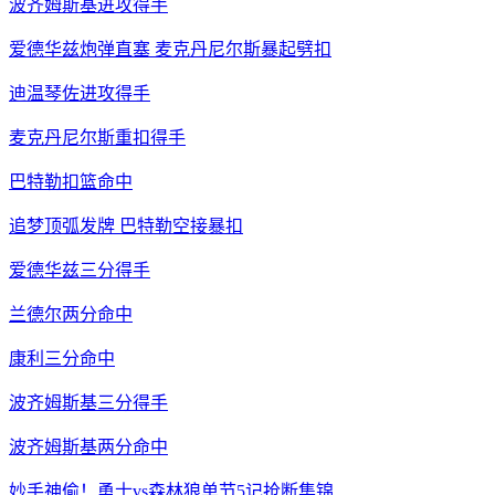
波齐姆斯基进攻得手
爱德华兹炮弹直塞 麦克丹尼尔斯暴起劈扣
迪温琴佐进攻得手
麦克丹尼尔斯重扣得手
巴特勒扣篮命中
追梦顶弧发牌 巴特勒空接暴扣
爱德华兹三分得手
兰德尔两分命中
康利三分命中
波齐姆斯基三分得手
波齐姆斯基两分命中
妙手神偷！勇士vs森林狼单节5记抢断集锦