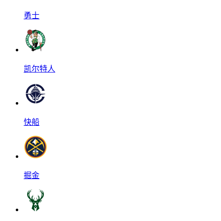
勇士
凯尔特人
快船
掘金