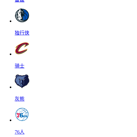
独行侠
骑士
灰熊
76人