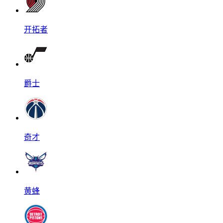
开拓者
爵士
奇才
黄蜂