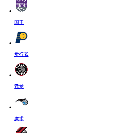
国王
步行者
猛龙
魔术