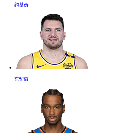
约基奇
东契奇