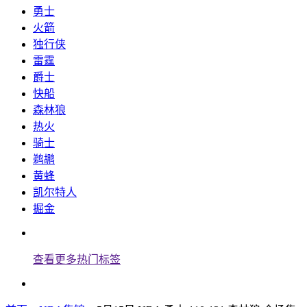
勇士
火箭
独行侠
雷霆
爵士
快船
森林狼
热火
骑士
鹈鹕
黄蜂
凯尔特人
掘金
查看更多热门标签