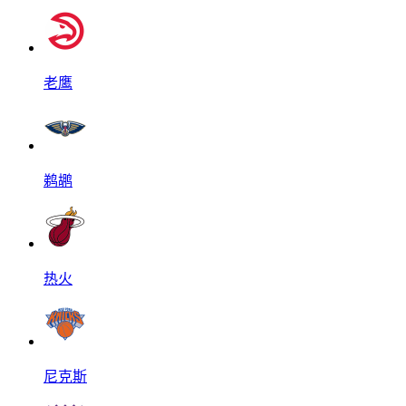
老鹰
鹈鹕
热火
尼克斯