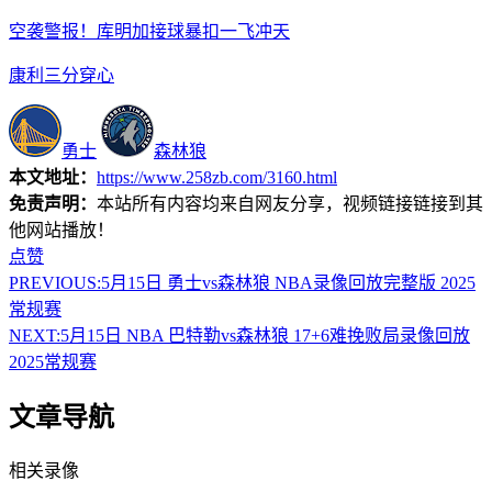
空袭警报！库明加接球暴扣一飞冲天
康利三分穿心
勇士
森林狼
本文地址：
https://www.258zb.com/3160.html
免责声明：
本站所有内容均来自网友分享，视频链接链接到其
他网站播放！
点赞
PREVIOUS:
5月15日 勇士vs森林狼 NBA录像回放完整版 2025
常规赛
NEXT:
5月15日 NBA 巴特勒vs森林狼 17+6难挽败局录像回放
2025常规赛
文章导航
相关录像