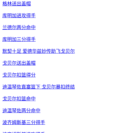
格林送出盖帽
库明加进攻得手
兰德尔两分命中
库明加三分得手
默契十足 爱德华兹妙传助飞戈贝尔
戈贝尔送出盖帽
戈贝尔扣篮得分
迪温琴佐直塞篮下 戈贝尔暴扣终结
戈贝尔扣篮命中
迪温琴佐两分命中
波齐姆斯基三分得手