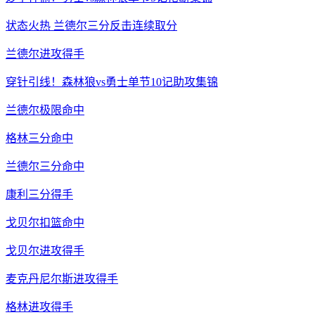
状态火热 兰德尔三分反击连续取分
兰德尔进攻得手
穿针引线！森林狼vs勇士单节10记助攻集锦
兰德尔极限命中
格林三分命中
兰德尔三分命中
康利三分得手
戈贝尔扣篮命中
戈贝尔进攻得手
麦克丹尼尔斯进攻得手
格林进攻得手