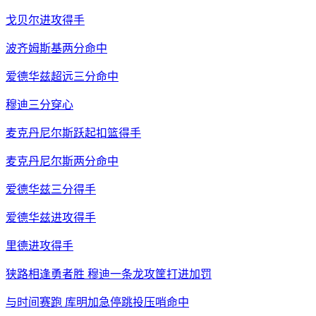
戈贝尔进攻得手
波齐姆斯基两分命中
爱德华兹超远三分命中
穆迪三分穿心
麦克丹尼尔斯跃起扣篮得手
麦克丹尼尔斯两分命中
爱德华兹三分得手
爱德华兹进攻得手
里德进攻得手
狭路相逢勇者胜 穆迪一条龙攻筐打进加罚
与时间赛跑 库明加急停跳投压哨命中