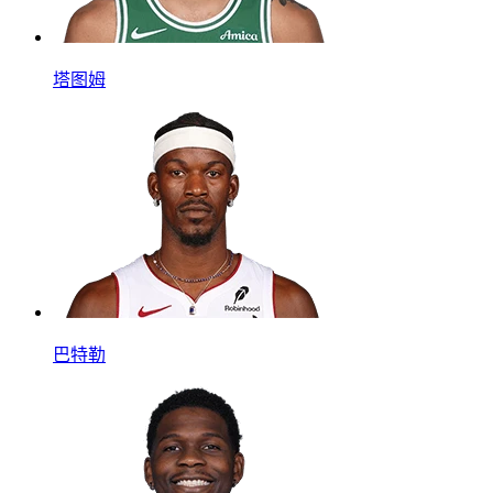
塔图姆
巴特勒