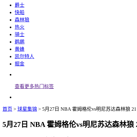
爵士
快船
森林狼
热火
骑士
鹈鹕
黄蜂
凯尔特人
掘金
查看更多热门标签
首页
>
球星集锦
> 5月27日 NBA 霍姆格伦vs明尼苏达森林狼 2
5月27日 NBA 霍姆格伦vs明尼苏达森林狼