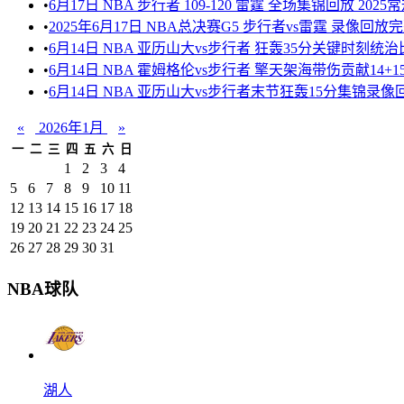
•
6月17日 NBA 步行者 109-120 雷霆 全场集锦回放 2025
•
2025年6月17日 NBA总决赛G5 步行者vs雷霆 录像回放
•
6月14日 NBA 亚历山大vs步行者 狂轰35分关键时刻统治
•
6月14日 NBA 霍姆格伦vs步行者 擎天架海带伤贡献14+1
•
6月14日 NBA 亚历山大vs步行者末节狂轰15分集锦录像回
«
2026年1月
»
一
二
三
四
五
六
日
1
2
3
4
5
6
7
8
9
10
11
12
13
14
15
16
17
18
19
20
21
22
23
24
25
26
27
28
29
30
31
NBA球队
湖人