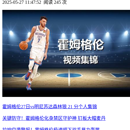
2025-05-27 11:47:52
阅读 245 次
霍姆格伦27日vs明尼苏达森林狼 21 分个人集锦
关键防守！霍姆格伦化身禁区守护神 钉板大帽麦丹
拉响空袭警报！霍姆格伦极速顺下双手暴力轰筐