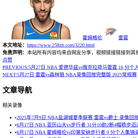
霍姆格伦
雷霆
本文地址：
https://www.258zb.com/3220.html
免责声明：
本站所有内容均来自网友分享，视频链接链接到其
点赞
PREVIOUS:
5月27日 NBA 爱德华兹vs俄克拉荷马雷霆 16 分个
NEXT:
5月27日 雷霆vs森林狼 NBA录像回放完整版 2025常规赛
文章导航
相关录像
•
2025年7月9日 NBA盐湖城夏季联赛 雷霆vs爵士 录像
•
6月17日 NBA 亚历山大vs步行者 31分10助2断4帽稳步
•
6月17日 NBA 霍姆格伦vs印第安纳步行者 9 分个人集锦