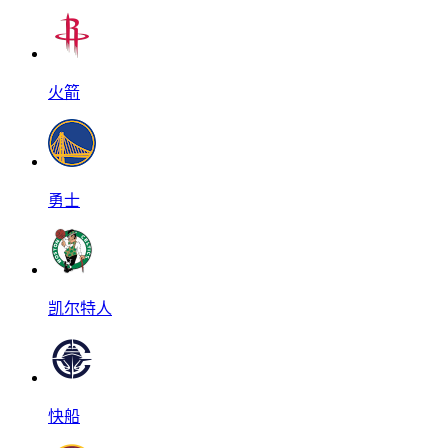
火箭
勇士
凯尔特人
快船