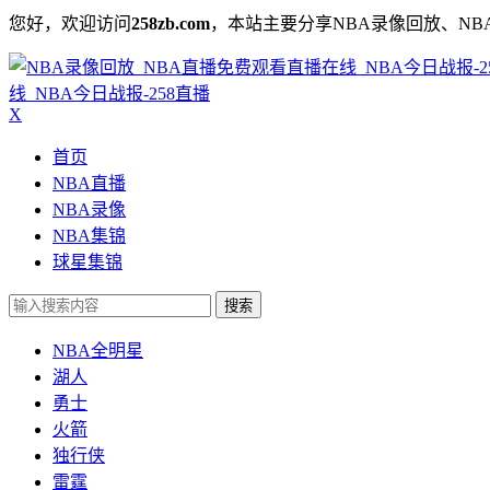
您好，欢迎访问
258zb.com
，本站主要分享NBA录像回放、NB
线_NBA今日战报-258直播
X
首页
NBA直播
NBA录像
NBA集锦
球星集锦
搜索
NBA全明星
湖人
勇士
火箭
独行侠
雷霆