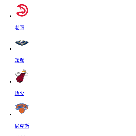
老鹰
鹈鹕
热火
尼克斯