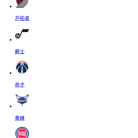
开拓者
爵士
奇才
黄蜂