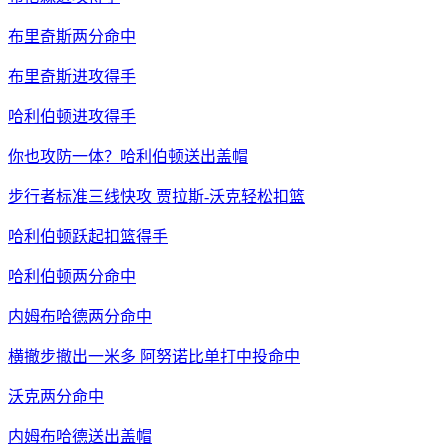
布里奇斯两分命中
布里奇斯进攻得手
哈利伯顿进攻得手
你也攻防一体？哈利伯顿送出盖帽
步行者标准三线快攻 贾拉斯-沃克轻松扣篮
哈利伯顿跃起扣篮得手
哈利伯顿两分命中
内姆布哈德两分命中
横撤步撤出一米多 阿努诺比单打中投命中
沃克两分命中
内姆布哈德送出盖帽