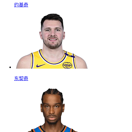
约基奇
东契奇