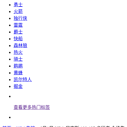
勇士
火箭
独行侠
雷霆
爵士
快船
森林狼
热火
骑士
鹈鹕
黄蜂
凯尔特人
掘金
查看更多热门标签