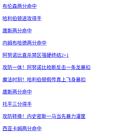
布伦森两分命中
哈利伯顿进攻得手
唐斯两分命中
内姆布哈德两分命中
阿努诺比直杀禁区强硬终结2+1
攻防一体！阿努诺比抢断反击一条龙暴扣
魔法时刻！哈利伯顿假传真上飞身暴扣
唐斯两分命中
托平三分得手
攻防转换！内史密斯一马当先暴力灌筐
西亚卡姆两分命中