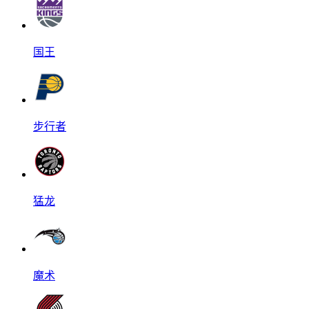
国王
步行者
猛龙
魔术