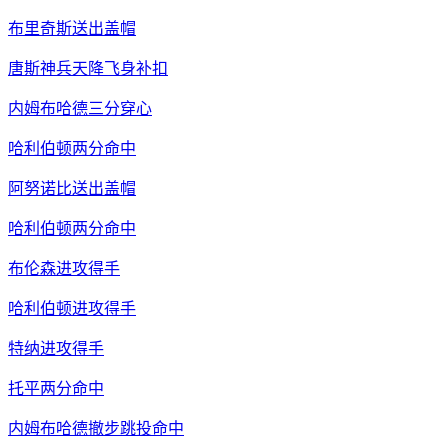
布里奇斯送出盖帽
唐斯神兵天降飞身补扣
内姆布哈德三分穿心
哈利伯顿两分命中
阿努诺比送出盖帽
哈利伯顿两分命中
布伦森进攻得手
哈利伯顿进攻得手
特纳进攻得手
托平两分命中
内姆布哈德撤步跳投命中