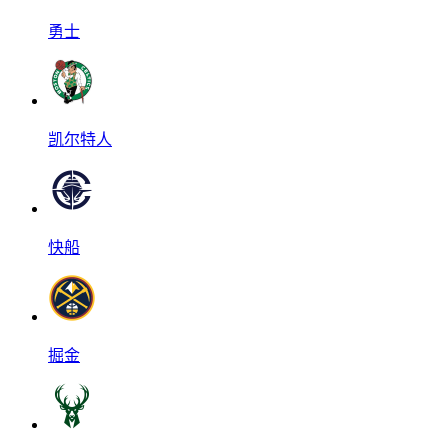
勇士
凯尔特人
快船
掘金