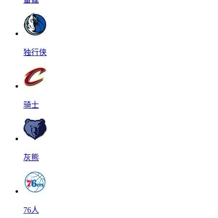
独行侠
骑士
灰熊
76人