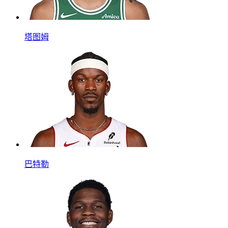
塔图姆
巴特勒