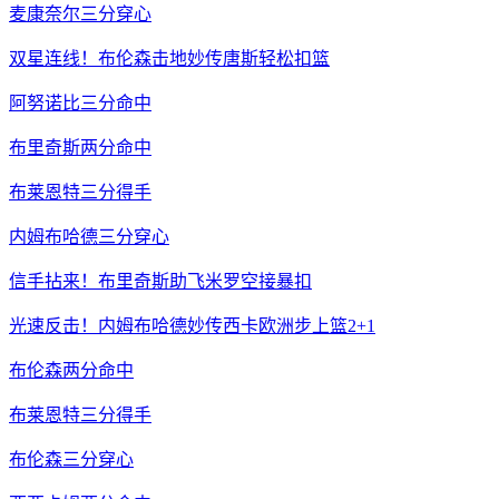
麦康奈尔三分穿心
双星连线！布伦森击地妙传唐斯轻松扣篮
阿努诺比三分命中
布里奇斯两分命中
布莱恩特三分得手
内姆布哈德三分穿心
信手拈来！布里奇斯助飞米罗空接暴扣
光速反击！内姆布哈德妙传西卡欧洲步上篮2+1
布伦森两分命中
布莱恩特三分得手
布伦森三分穿心