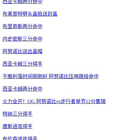
西亚卡姆两分命中
布莱恩特劈头盖脸送封盖
布里奇斯两分命中
内史密斯三分命中
阿努诺比送出盖帽
西亚卡姆三分得手
干脆利落时间刚刚好 阿努诺比压哨跳投命中
西亚卡姆两分命中
火力全开！OG 阿努诺比vs步行者单节12分集锦
特纳三分得手
唐斯进攻得手
布伦森进攻得手