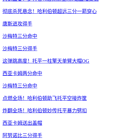
彻底杀死悬念！哈利伯顿超远三分一箭穿心
唐斯进攻得手
沙梅特三分命中
沙梅特三分得手
这弹跳高度！托平一柱擎天单臂大帽OG
西亚卡姆两分命中
沙梅特三分命中
点燃全场！哈利伯顿助飞托平空接炸筐
炸翻全场！哈利伯顿妙传托平暴力劈扣
西亚卡姆送出盖帽
阿努诺比三分得手