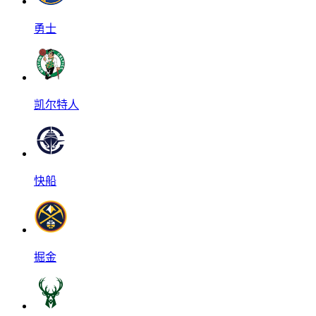
勇士
凯尔特人
快船
掘金