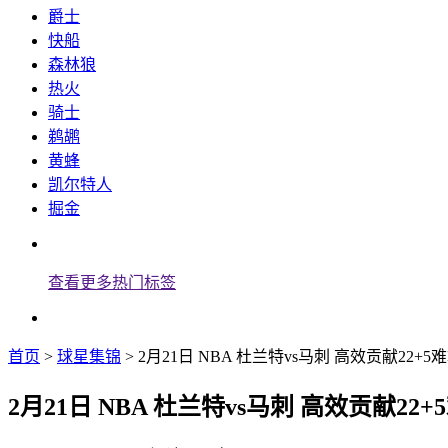
爵士
快船
森林狼
热火
骑士
鹈鹕
黄蜂
凯尔特人
掘金
查看更多热门标签
首页
>
球星集锦
> 2月21日 NBA 杜兰特vs马刺 高效贡献22+5
2月21日 NBA 杜兰特vs马刺 高效贡献22+