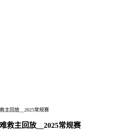
难救主回放__2025常规赛
5难救主回放__2025常规赛