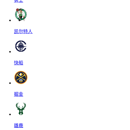
勇士
凯尔特人
快船
掘金
雄鹿