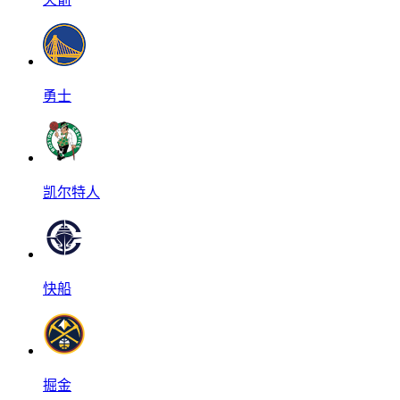
勇士
凯尔特人
快船
掘金