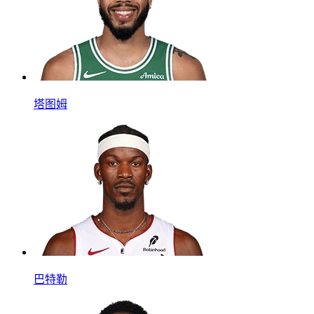
塔图姆
巴特勒