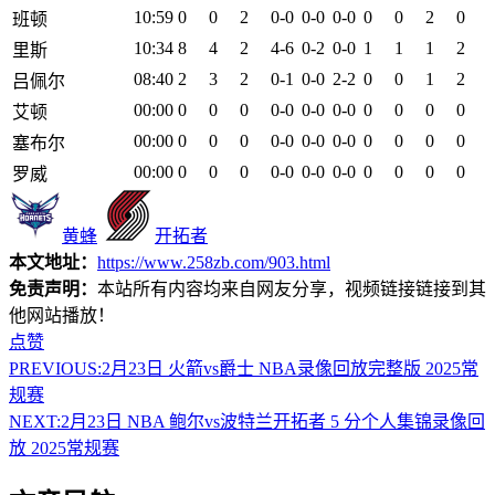
10:59
0
0
2
0-0
0-0
0-0
0
0
2
0
班顿
10:34
8
4
2
4-6
0-2
0-0
1
1
1
2
里斯
08:40
2
3
2
0-1
0-0
2-2
0
0
1
2
吕佩尔
00:00
0
0
0
0-0
0-0
0-0
0
0
0
0
艾顿
00:00
0
0
0
0-0
0-0
0-0
0
0
0
0
塞布尔
00:00
0
0
0
0-0
0-0
0-0
0
0
0
0
罗威
黄蜂
开拓者
本文地址：
https://www.258zb.com/903.html
免责声明：
本站所有内容均来自网友分享，视频链接链接到其
他网站播放！
点赞
PREVIOUS:
2月23日 火箭vs爵士 NBA录像回放完整版 2025常
规赛
NEXT:
2月23日 NBA 鲍尔vs波特兰开拓者 5 分个人集锦录像回
放 2025常规赛