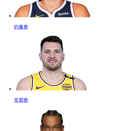
约基奇
东契奇