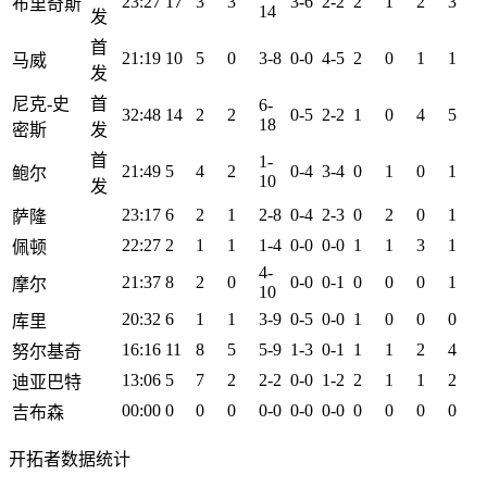
23:27
17
3
3
3-6
2-2
2
1
2
3
布里奇斯
14
发
首
21:19
10
5
0
3-8
0-0
4-5
2
0
1
1
马威
发
尼克-史
首
6-
32:48
14
2
2
0-5
2-2
1
0
4
5
18
密斯
发
首
1-
21:49
5
4
2
0-4
3-4
0
1
0
1
鲍尔
10
发
23:17
6
2
1
2-8
0-4
2-3
0
2
0
1
萨隆
22:27
2
1
1
1-4
0-0
0-0
1
1
3
1
佩顿
4-
21:37
8
2
0
0-0
0-1
0
0
0
1
摩尔
10
20:32
6
1
1
3-9
0-5
0-0
1
0
0
0
库里
16:16
11
8
5
5-9
1-3
0-1
1
1
2
4
努尔基奇
13:06
5
7
2
2-2
0-0
1-2
2
1
1
2
迪亚巴特
00:00
0
0
0
0-0
0-0
0-0
0
0
0
0
吉布森
开拓者数据统计