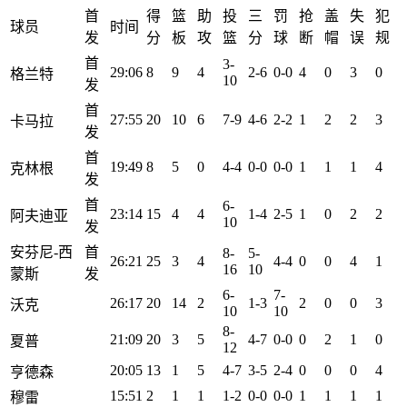
首
得
篮
助
投
三
罚
抢
盖
失
犯
球员
时间
发
分
板
攻
篮
分
球
断
帽
误
规
首
3-
29:06
8
9
4
2-6
0-0
4
0
3
0
格兰特
10
发
首
27:55
20
10
6
7-9
4-6
2-2
1
2
2
3
卡马拉
发
首
19:49
8
5
0
4-4
0-0
0-0
1
1
1
4
克林根
发
首
6-
23:14
15
4
4
1-4
2-5
1
0
2
2
阿夫迪亚
10
发
安芬尼-西
首
8-
5-
26:21
25
3
4
4-4
0
0
4
1
16
10
蒙斯
发
6-
7-
26:17
20
14
2
1-3
2
0
0
3
沃克
10
10
8-
21:09
20
3
5
4-7
0-0
0
2
1
0
夏普
12
20:05
13
1
5
4-7
3-5
2-4
0
0
0
4
亨德森
15:51
2
1
1
1-2
0-0
0-0
1
1
1
1
穆雷