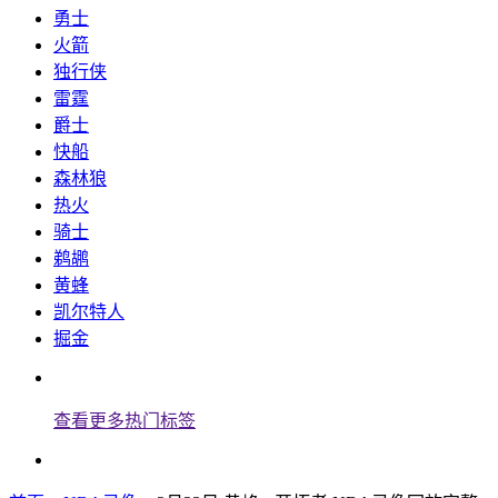
勇士
火箭
独行侠
雷霆
爵士
快船
森林狼
热火
骑士
鹈鹕
黄蜂
凯尔特人
掘金
查看更多热门标签