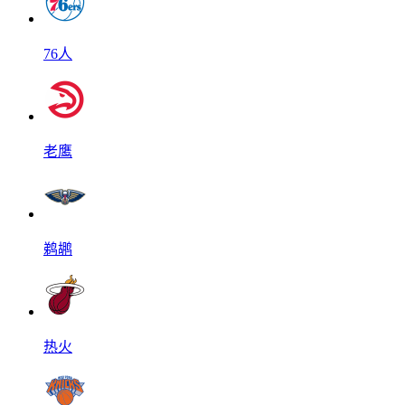
76人
老鹰
鹈鹕
热火