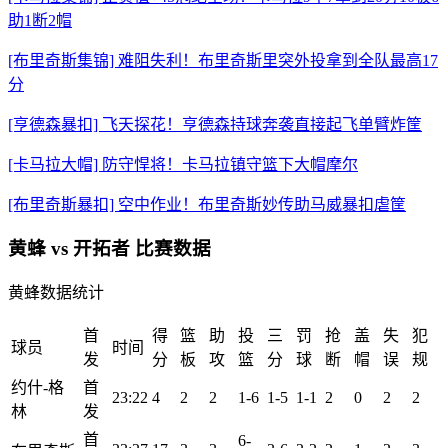
助1断2帽
[布里奇斯集锦] 难阻失利！布里奇斯里突外投拿到全队最高17
分
[亨德森暴扣] 飞天探花！亨德森持球奔袭直接起飞单臂炸筐
[卡马拉大帽] 防守悍将！卡马拉镇守篮下大帽摩尔
[布里奇斯暴扣] 空中作业！布里奇斯妙传助马威暴扣虐筐
黄蜂 vs 开拓者 比赛数据
黄蜂数据统计
首
得
篮
助
投
三
罚
抢
盖
失
犯
球员
时间
发
分
板
攻
篮
分
球
断
帽
误
规
约什-格
首
23:22
4
2
2
1-6
1-5
1-1
2
0
2
2
林
发
首
6-