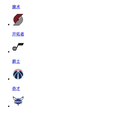
魔术
开拓者
爵士
奇才