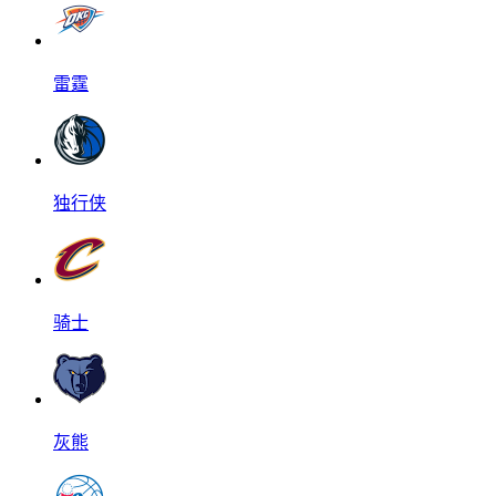
雷霆
独行侠
骑士
灰熊