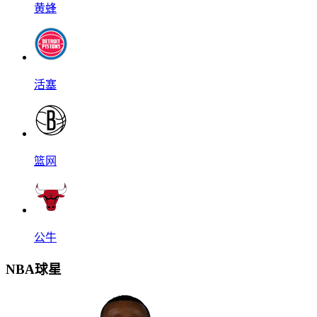
黄蜂
活塞
篮网
公牛
NBA球星