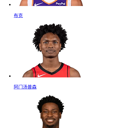
布克
阿门汤普森