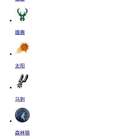
雄鹿
太阳
马刺
森林狼