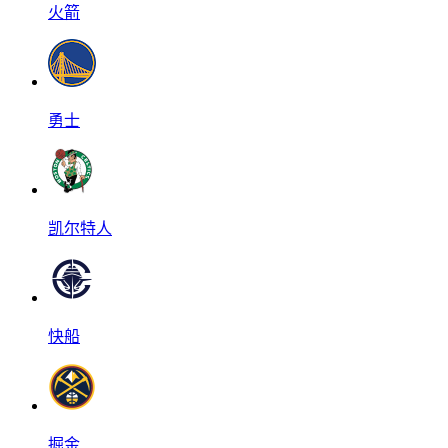
火箭
勇士
凯尔特人
快船
掘金