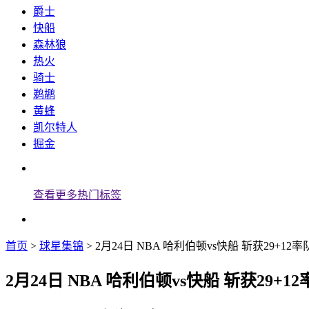
爵士
快船
森林狼
热火
骑士
鹈鹕
黄蜂
凯尔特人
掘金
查看更多热门标签
首页
>
球星集锦
> 2月24日 NBA 哈利伯顿vs快船 斩获29+1
2月24日 NBA 哈利伯顿vs快船 斩获29+