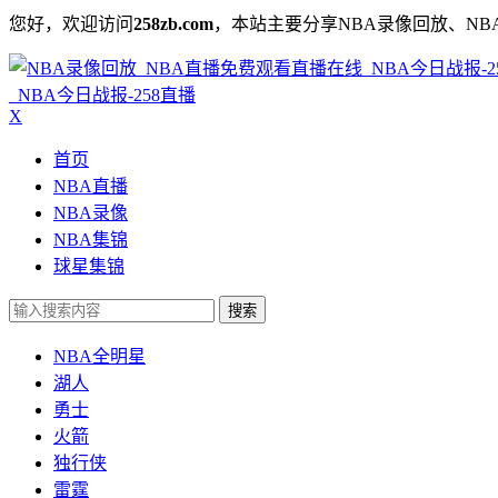
您好，欢迎访问
258zb.com
，本站主要分享NBA录像回放、NB
_NBA今日战报-258直播
X
首页
NBA直播
NBA录像
NBA集锦
球星集锦
搜索
NBA全明星
湖人
勇士
火箭
独行侠
雷霆