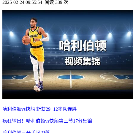
2025-02-24 09:55:54
阅读 339 次
哈利伯顿vs快船 斩获29+12率队连胜
疯狂输出！哈利伯顿vs快船第三节17分集锦
哈利伯顿三分手起刀落