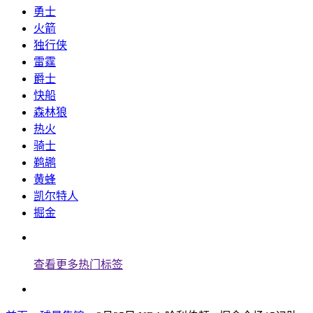
勇士
火箭
独行侠
雷霆
爵士
快船
森林狼
热火
骑士
鹈鹕
黄蜂
凯尔特人
掘金
查看更多热门标签