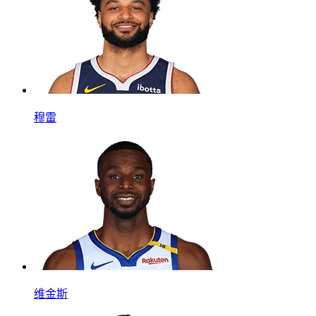
穆雷
维金斯