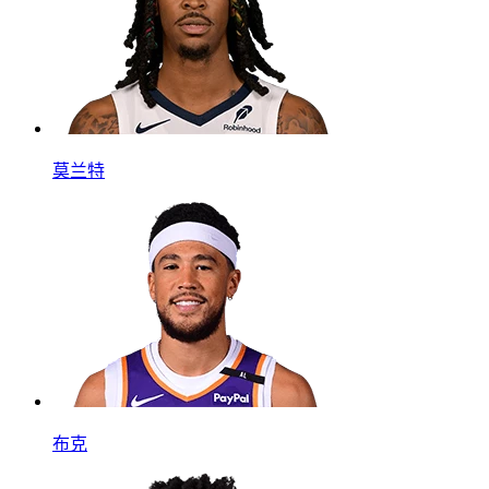
莫兰特
布克