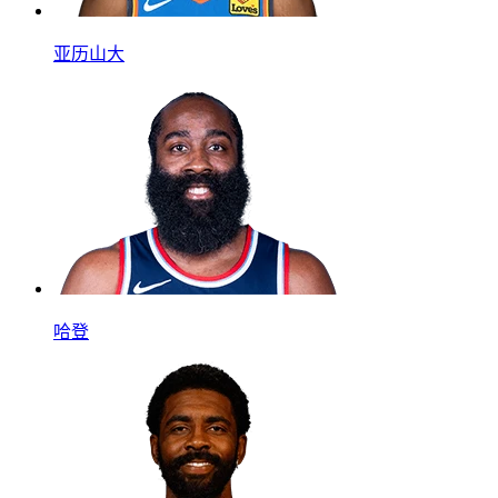
亚历山大
哈登