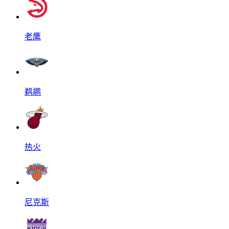
老鹰
鹈鹕
热火
尼克斯