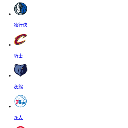
独行侠
骑士
灰熊
76人