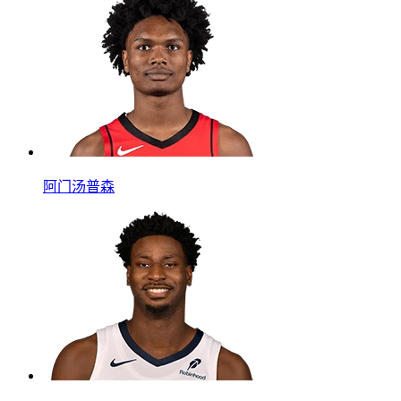
阿门汤普森