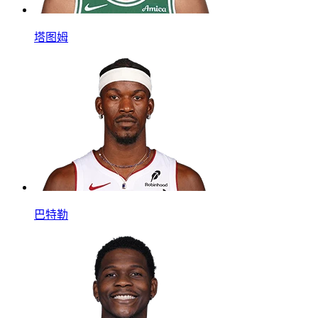
塔图姆
巴特勒