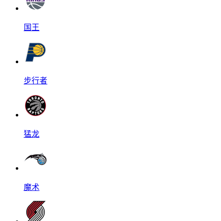
国王
步行者
猛龙
魔术