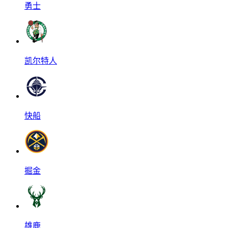
勇士
凯尔特人
快船
掘金
雄鹿