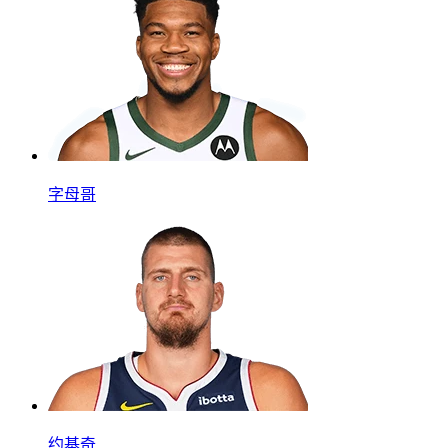
字母哥
约基奇