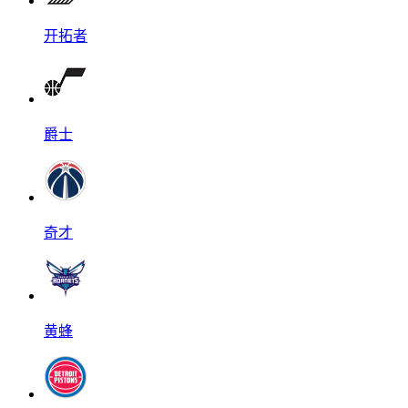
开拓者
爵士
奇才
黄蜂