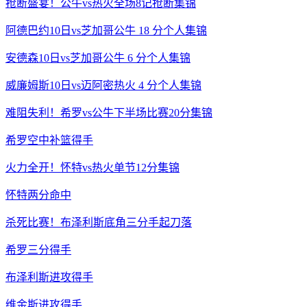
抢断盛宴！公牛vs热火全场8记抢断集锦
阿德巴约10日vs芝加哥公牛 18 分个人集锦
安德森10日vs芝加哥公牛 6 分个人集锦
威廉姆斯10日vs迈阿密热火 4 分个人集锦
难阻失利！希罗vs公牛下半场比赛20分集锦
希罗空中补篮得手
火力全开！怀特vs热火单节12分集锦
怀特两分命中
杀死比赛！布泽利斯底角三分手起刀落
希罗三分得手
布泽利斯进攻得手
维金斯进攻得手