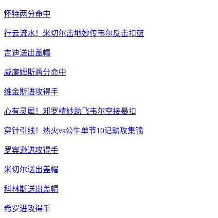
怀特两分命中
行云流水！米切尔击地妙传韦尔反击扣篮
吉迪送出盖帽
威廉姆斯两分命中
维金斯进攻得手
心有灵犀！邓罗精妙助飞韦尔空接暴扣
穿针引线！热火vs公牛单节10记助攻集锦
罗宾逊进攻得手
米切尔送出盖帽
科林斯送出盖帽
希罗进攻得手