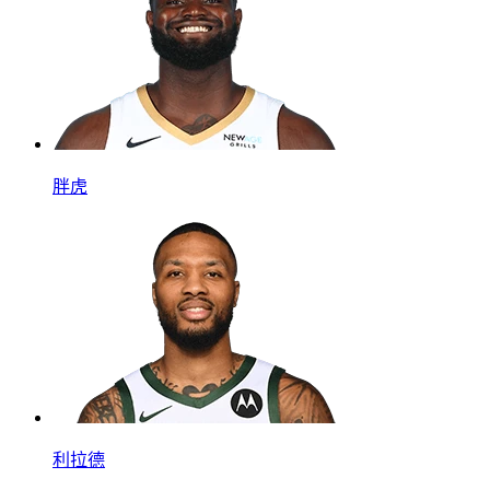
胖虎
利拉德