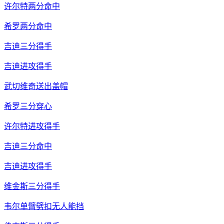
许尔特两分命中
希罗两分命中
吉迪三分得手
吉迪进攻得手
武切维奇送出盖帽
希罗三分穿心
许尔特进攻得手
吉迪三分命中
吉迪进攻得手
维金斯三分得手
韦尔单臂劈扣无人能挡