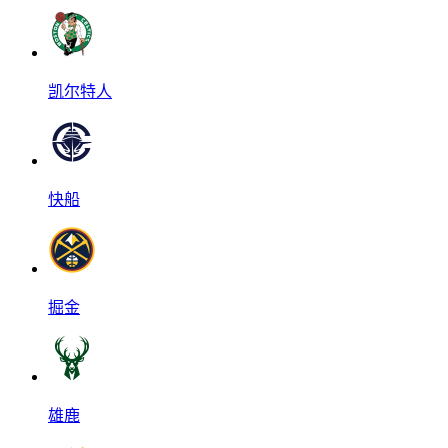
凯尔特人
快船
掘金
雄鹿