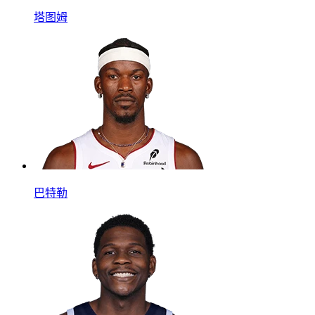
塔图姆
巴特勒