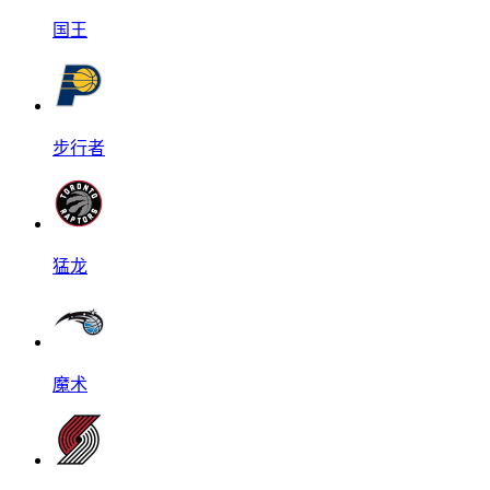
国王
步行者
猛龙
魔术