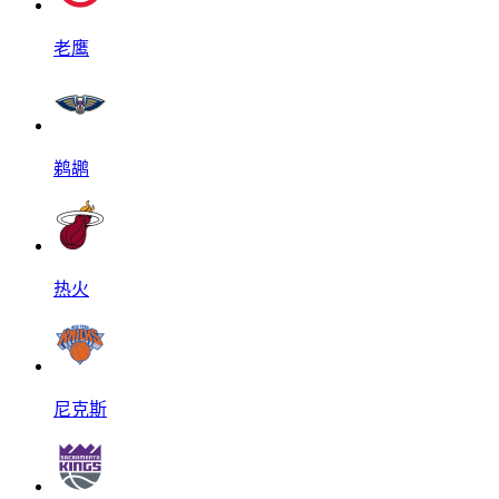
老鹰
鹈鹕
热火
尼克斯