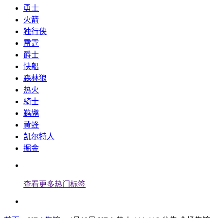
勇士
火箭
独行侠
雷霆
爵士
快船
森林狼
热火
骑士
鹈鹕
黄蜂
凯尔特人
掘金
查看更多热门标签