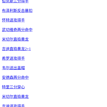
伯克斯三分得手
布泽利斯反击暴扣
怀特进攻得手
武切维奇两分命中
米切尔直捣黄龙
吉迪直捣黄龙2+1
希罗进攻得手
韦尔送出盖帽
安德森两分命中
特里三分穿心
米切尔直捣黄龙
吉迪进攻得手