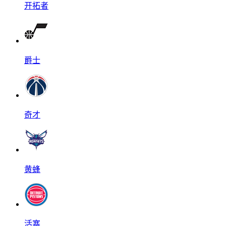
开拓者
爵士
奇才
黄蜂
活塞