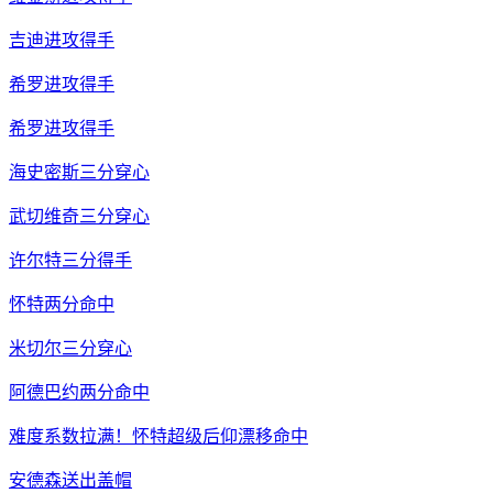
吉迪进攻得手
希罗进攻得手
希罗进攻得手
海史密斯三分穿心
武切维奇三分穿心
许尔特三分得手
怀特两分命中
米切尔三分穿心
阿德巴约两分命中
难度系数拉满！怀特超级后仰漂移命中
安德森送出盖帽