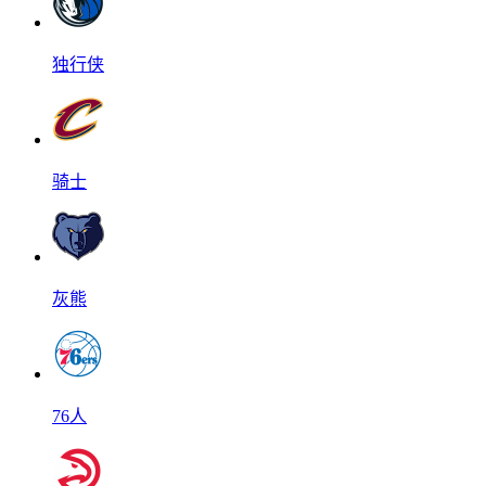
独行侠
骑士
灰熊
76人