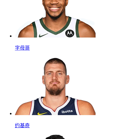
字母哥
约基奇