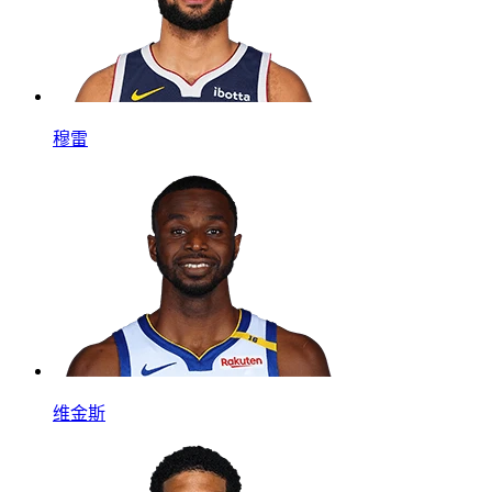
穆雷
维金斯