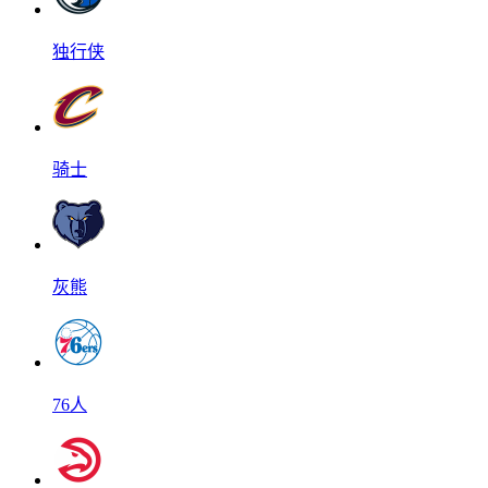
独行侠
骑士
灰熊
76人