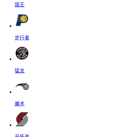
国王
步行者
猛龙
魔术
开拓者