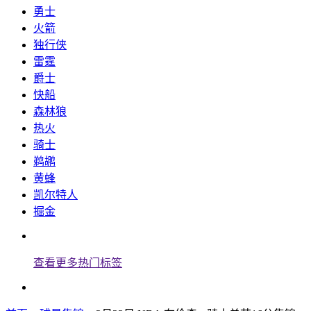
勇士
火箭
独行侠
雷霆
爵士
快船
森林狼
热火
骑士
鹈鹕
黄蜂
凯尔特人
掘金
查看更多热门标签