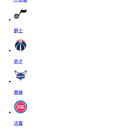
爵士
奇才
黄蜂
活塞