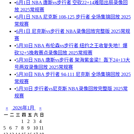
•
6月1日 NBA 唐斯vs步行者 空砍22+14难阻出局录像回
放 2025常规赛
•
6月1日 NBA 尼克斯 108-125 步行者 全场集锦回放 2025
常规赛
•
6月1日 尼克斯vs步行者 NBA录像回放完整版 2025常规
赛
•
5月30日 NBA 布伦森vs步行者 纽约之王收复失地！爆
砍32+5挽救赛点录像回放 2025常规赛
•
5月30日 NBA 唐斯vs步行者 架海紫金梁！轰下24+13大
号两双录像回放 2025常规赛
•
5月30日 NBA 步行者 94-111 尼克斯 全场集锦回放 2025
常规赛
•
5月30日 步行者vs尼克斯 NBA录像回放完整版 2025常
规赛
«
2026年1月
»
一
二
三
四
五
六
日
1
2
3
4
5
6
7
8
9
10
11