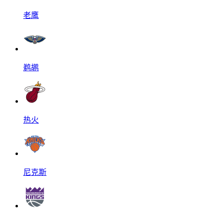
老鹰
鹈鹕
热火
尼克斯