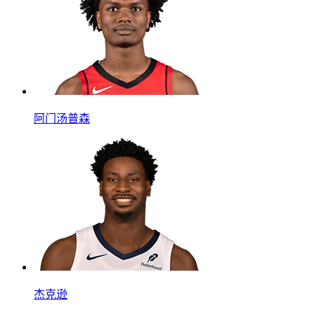
阿门汤普森
杰克逊