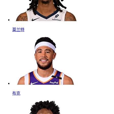
莫兰特
布克