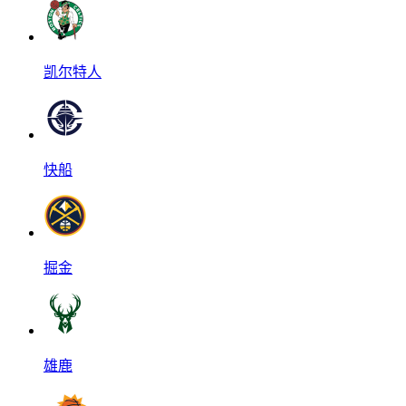
凯尔特人
快船
掘金
雄鹿