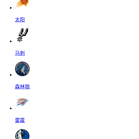
太阳
马刺
森林狼
雷霆