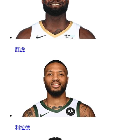
胖虎
利拉德