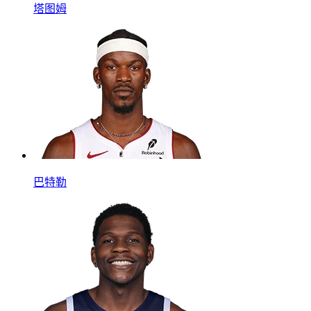
塔图姆
巴特勒