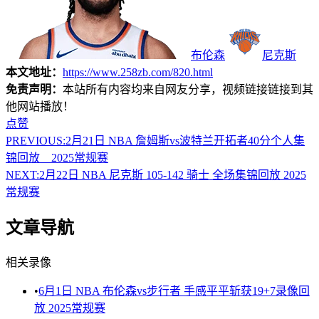
布伦森
尼克斯
本文地址：
https://www.258zb.com/820.html
免责声明：
本站所有内容均来自网友分享，视频链接链接到其
他网站播放！
点赞
PREVIOUS:
2月21日 NBA 詹姆斯vs波特兰开拓者40分个人集
锦回放__2025常规赛
NEXT:
2月22日 NBA 尼克斯 105-142 骑士 全场集锦回放 2025
常规赛
文章导航
相关录像
•
6月1日 NBA 布伦森vs步行者 手感平平斩获19+7录像回
放 2025常规赛