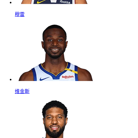
穆雷
维金斯