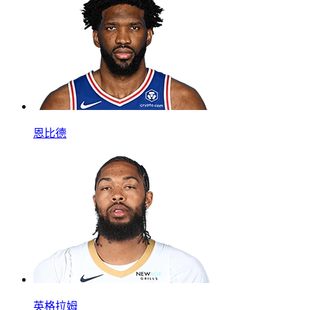
恩比德
英格拉姆