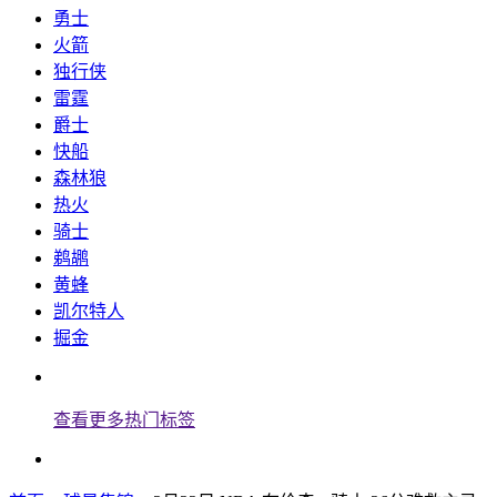
勇士
火箭
独行侠
雷霆
爵士
快船
森林狼
热火
骑士
鹈鹕
黄蜂
凯尔特人
掘金
查看更多热门标签