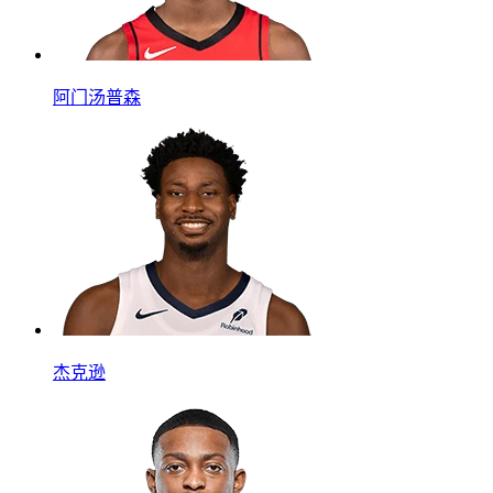
阿门汤普森
杰克逊