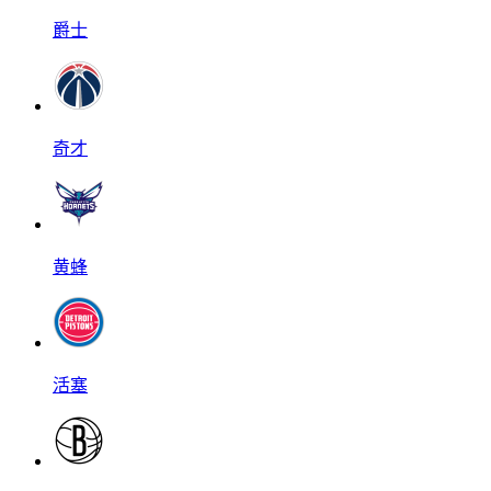
爵士
奇才
黄蜂
活塞