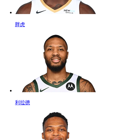
胖虎
利拉德