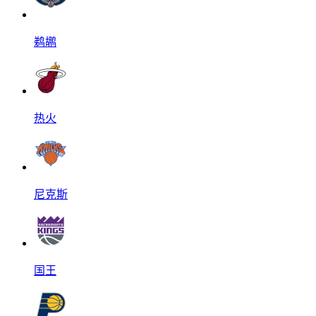
鹈鹕
热火
尼克斯
国王