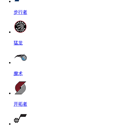
步行者
猛龙
魔术
开拓者