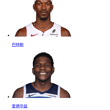
巴特勒
爱德华兹