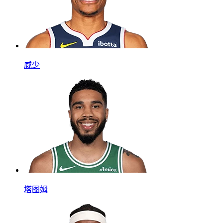
威少
塔图姆