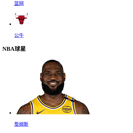
篮网
公牛
NBA球星
詹姆斯