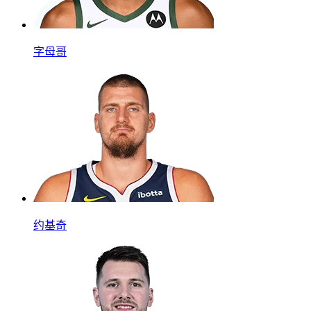
字母哥
约基奇