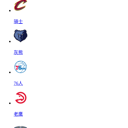
骑士
灰熊
76人
老鹰