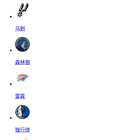
马刺
森林狼
雷霆
独行侠