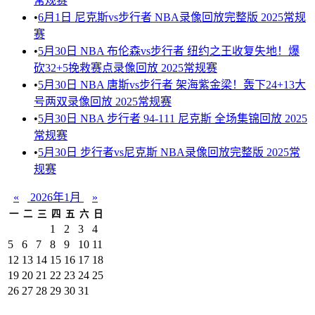
常规赛
•
6月1日 尼克斯vs步行者 NBA录像回放完整版 2025常规
赛
•
5月30日 NBA 布伦森vs步行者 纽约之王收复失地！爆
砍32+5挽救赛点录像回放 2025常规赛
•
5月30日 NBA 唐斯vs步行者 架海紫金梁！轰下24+13大
号两双录像回放 2025常规赛
•
5月30日 NBA 步行者 94-111 尼克斯 全场集锦回放 2025
常规赛
•
5月30日 步行者vs尼克斯 NBA录像回放完整版 2025常
规赛
«
2026年1月
»
一
二
三
四
五
六
日
1
2
3
4
5
6
7
8
9
10
11
12
13
14
15
16
17
18
19
20
21
22
23
24
25
26
27
28
29
30
31