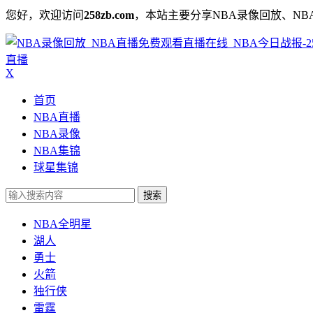
您好，欢迎访问
258zb.com
，本站主要分享NBA录像回放、NB
直播
X
首页
NBA直播
NBA录像
NBA集锦
球星集锦
搜索
NBA全明星
湖人
勇士
火箭
独行侠
雷霆