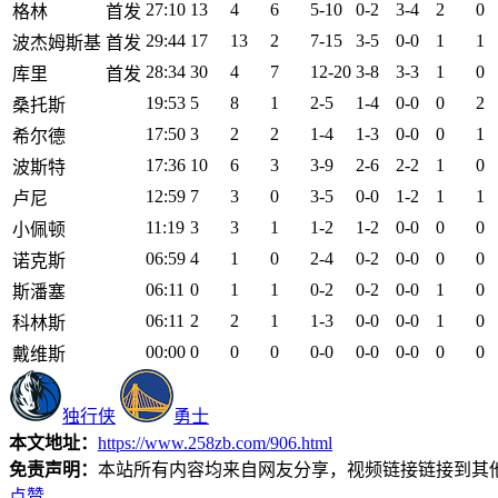
27:10
13
4
6
5-10
0-2
3-4
2
0
格林
首发
29:44
17
13
2
7-15
3-5
0-0
1
1
波杰姆斯基
首发
28:34
30
4
7
12-20
3-8
3-3
1
0
库里
首发
19:53
5
8
1
2-5
1-4
0-0
0
2
桑托斯
17:50
3
2
2
1-4
1-3
0-0
0
1
希尔德
17:36
10
6
3
3-9
2-6
2-2
1
0
波斯特
12:59
7
3
0
3-5
0-0
1-2
1
1
卢尼
11:19
3
3
1
1-2
1-2
0-0
0
0
小佩顿
06:59
4
1
0
2-4
0-2
0-0
0
0
诺克斯
06:11
0
1
1
0-2
0-2
0-0
1
0
斯潘塞
06:11
2
2
1
1-3
0-0
0-0
1
0
科林斯
00:00
0
0
0
0-0
0-0
0-0
0
0
戴维斯
独行侠
勇士
本文地址：
https://www.258zb.com/906.html
免责声明：
本站所有内容均来自网友分享，视频链接链接到其
点赞