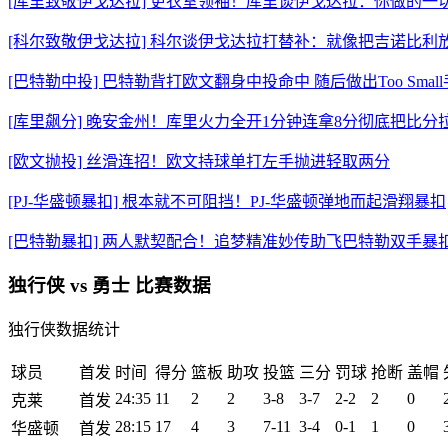
[库里致敬伊戈达拉] 更衣室领袖！库里谈伊戈达拉：你做的一
[科尔致敬伊戈达拉] 科尔谈伊戈达拉打替补：就像把吉诺比利
[巴特勒中投] 巴特勒背打欧文翻身中投命中 随后做出Too Smal
[库里飙分] 晚安金州！库里火力全开1分钟连拿8分彻底把比分
[欧文抛投] 丝滑连招！欧文持球单打左手抛进轻取两分
[PJ-华盛顿暴扣] 根本就不可阻挡！PJ-华盛顿弹地而起滑翔暴扣
[巴特勒暴扣] 两人默契配合！追梦精准妙传助飞巴特勒双手暴
独行侠 vs 勇士 比赛数据
独行侠数据统计
球员
首发
时间
得分
篮板
助攻
投篮
三分
罚球
抢断
盖帽
24:35
11
2
2
3-8
3-7
2-2
2
0
克莱
首发
28:15
17
4
3
7-11
3-4
0-1
1
0
华盛顿
首发