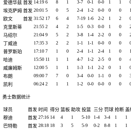
14:19
6
8
1
3-7
0-1
0-0
1
1
爱德华兹
首发
20:01
5
0
5
2-4
1-2
0-0
0
0
埃克萨姆
首发
31:52
17
6
4
7-19
1-6
2-2
1
2
欧文
首发
21:55
2
4
2
1-5
0-3
0-0
1
0
克里斯蒂
21:04
9
5
2
3-8
1-4
2-2
0
0
马绍尔
17:35
3
2
2
1-1
1-1
0-0
0
0
丁威迪
17:10
7
1
0
2-4
1-1
2-4
1
0
普罗斯珀
15:50
11
1
1
4-7
1-2
2-5
0
0
哈迪
12:00
5
1
1
1-3
1-1
2-2
0
1
威廉姆斯
09:00
7
7
0
3-4
0-0
1-1
0
0
布朗
06:24
2
1
1
1-2
0-0
0-0
0
0
凯利
勇士数据统计
球员
首发
时间
得分
篮板
助攻
投篮
三分
罚球
抢断
盖
27:16
14
4
1
5-10
1-4
3-4
1
1
穆迪
首发
28:18
18
3
5
5-9
0-2
8-8
1
1
巴特勒
首发