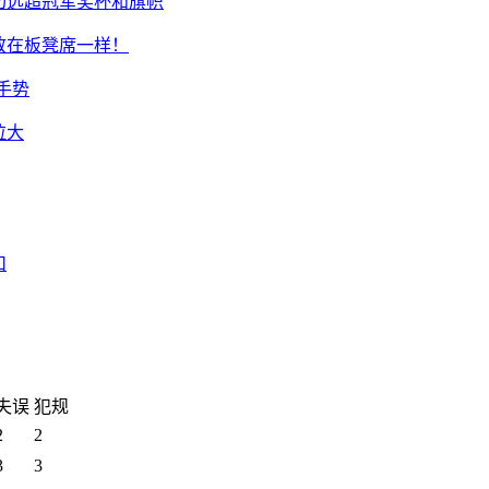
切远超冠军奖杯和旗帜
放在板凳席一样！
l手势
拉大
扣
失误
犯规
2
2
3
3