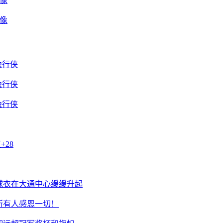
录像
录像
胜独行侠
独行侠
独行侠
+28
球衣在大通中心缓缓升起
所有人感恩一切！